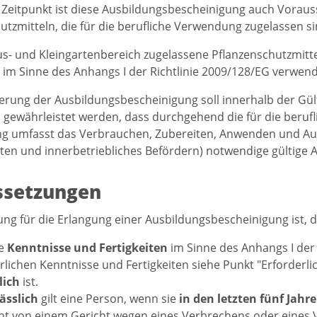
 Zeitpunkt ist diese Ausbildungsbescheinigung auch Vorau
utzmitteln, die für die berufliche Verwendung zugelassen si
s- und Kleingartenbereich zugelassene Pflanzenschutzmitt
n im Sinne des Anhangs I der Richtlinie 2009/128/EG verwen
erung der Ausbildungsbescheinigung soll innerhalb der Gült
 gewährleistet werden, dass durchgehend die für die beruf
g umfasst das Verbrauchen, Zubereiten, Anwenden und Au
lten und innerbetriebliches Befördern) notwendige gültige 
ssetzungen
ng für die Erlangung einer Ausbildungsbescheinigung ist, d
ie
Kenntnisse und Fertigkeiten
im Sinne des Anhangs I der 
rlichen Kenntnisse und Fertigkeiten siehe Punkt "Erforderl
lich
ist.
ässlich
gilt eine Person, wenn sie
in den letzten fünf Jahr
ht von einem Gericht wegen eines Verbrechens oder eines