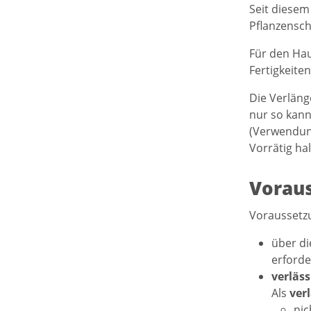
Seit diesem
Pflanzensch
Für den Hau
Fertigkeite
Die Verläng
nur so kann
(Verwendun
Vorrätig ha
Vorau
Voraussetzu
über d
erforde
verläss
Als
verl
nic