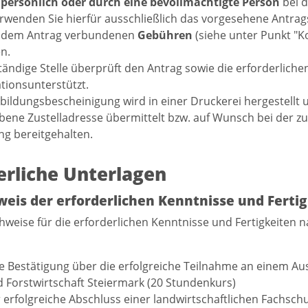
n
persönlich
oder durch eine bevollmächtigte Person
bei d
erwenden Sie hierfür ausschließlich das vorgesehene Antrag
t dem Antrag verbundenen
Gebühren
(siehe unter Punkt "K
n.
tändige Stelle überprüft den Antrag sowie die erforderlich
ionsunterstützt.
bildungsbescheinigung wird in einer Druckerei hergestellt 
ene Zustelladresse übermittelt bzw. auf Wunsch bei der z
g bereitgehalten.
erliche Unterlagen
eis der erforderlichen Kenntnisse und Fertig
hweise für die erforderlichen Kenntnisse und Fertigkeiten 
e Bestätigung über die erfolgreiche Teilnahme an einem A
 Forstwirtschaft Steiermark (20 Stundenkurs)
 erfolgreiche Abschluss einer landwirtschaftlichen Fachschu