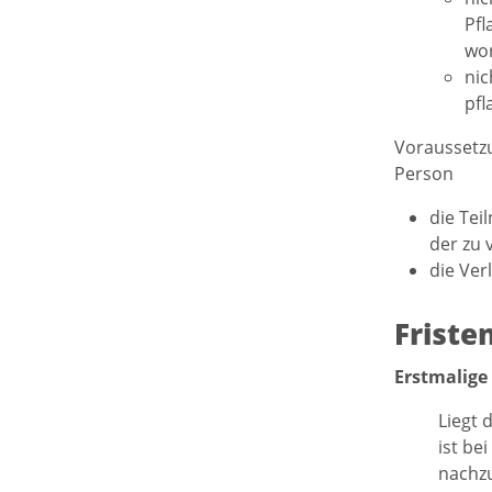
Pfl
wor
nic
pfl
Voraussetzu
Person
die Tei
der zu 
die Ver
Friste
Erstmalige
Liegt 
ist be
nachzu