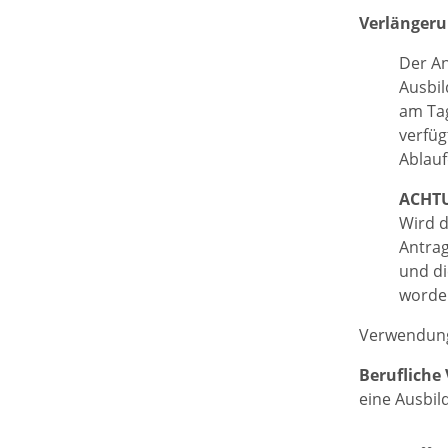
Verlänger
Der An
Ausbil
am Tag
verfüg
Ablauf
ACHT
Wird d
Antrag
und di
worden
Verwendung
Berufliche
eine Ausbil