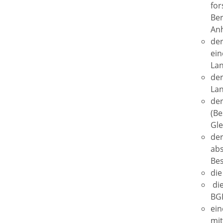
for
Ber
Anh
der
ein
Lan
der
Lan
der
(Be
Gle
der
abs
Bes
die
die
BGB
ein
mit