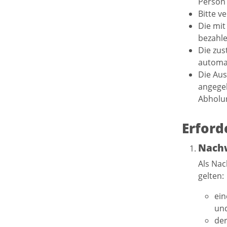
Perso
Bitte v
Die mi
bezahle
Die zus
automat
Die Aus
angegeb
Abholun
Erford
Nachw
Als Nac
gelten:
ein
und
der