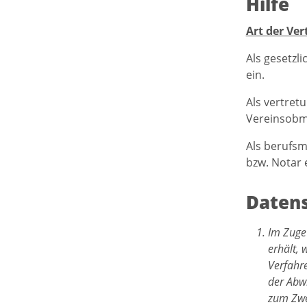
Hilfe
Art der Ver
Als gesetzl
ein.
Als vertret
Vereinsobma
Als berufsm
bzw. Notar 
Datens
Im Zuge
erhält, 
Verfahr
der Abwi
zum Zwe