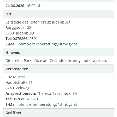
24.06.2026
, 16:00 Uhr
Ort
Leitstelle des Roten Kreuz Judenburg
Burggasse 102
8750 Judenburg
Tel:
067686640591
E-Mail:
bhmt-elternberatung@stmk.gv.at
Hinweis
Die freien Parkplätze am Gelände dürfen genutzt werden.
Veranstalter
EBZ Murtal
Hauptstraße 91
8740 Zeltweg
Ansprechperson:
Theresa Tauscheck, BA
Tel:
067686640579
E-Mail:
bhmt-elternberatung@stmk.gv.at
Geöffnet