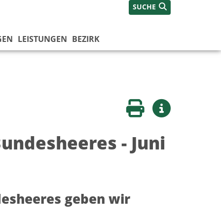
SUCHE
GEN
LEISTUNGEN
BEZIRK
Seite drucken
Weitere Infos
undesheeres - Juni
desheeres geben wir