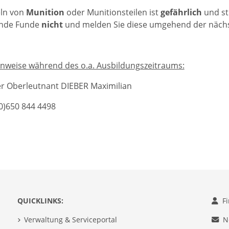
ln von
Munition
oder Munitionsteilen ist
gefährlich
und str
ende Funde
nicht
und melden Sie diese umgehend der nächste
nweise während des o.a. Ausbildungszeitraums:
r Oberleutnant DIEBER Maximilian
(0)650 844 4498
QUICKLINKS:
F
Verwaltung & Serviceportal
N